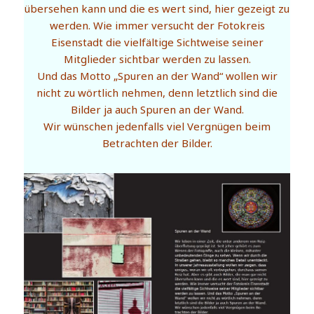
übersehen kann und die es wert sind, hier gezeigt zu
werden. Wie immer versucht der Fotokreis
Eisenstadt die vielfältige Sichtweise seiner
Mitglieder sichtbar werden zu lassen.
Und das Motto „Spuren an der Wand“ wollen wir
nicht zu wörtlich nehmen, denn letztlich sind die
Bilder ja auch Spuren an der Wand.
Wir wünschen jedenfalls viel Vergnügen beim
Betrachten der Bilder.