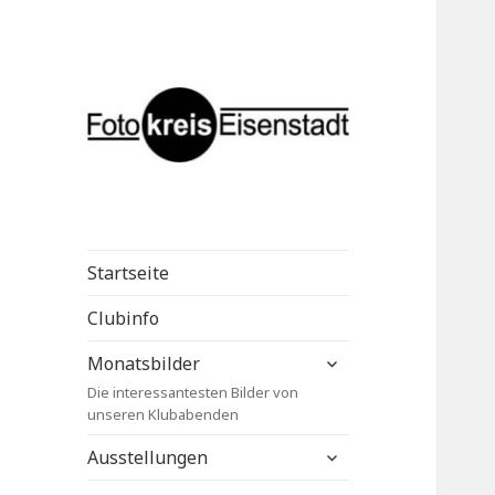
Fotokreis
Eisenstadt
Startseite
Clubinfo
untermenü
Monatsbilder
anzeigen
Die interessantesten Bilder von
unseren Klubabenden
untermenü
Ausstellungen
anzeigen