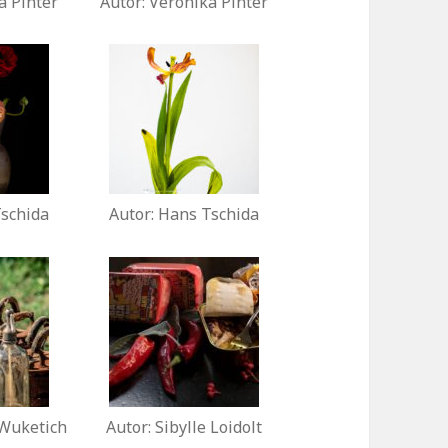
a Pinter
Autor: Veronika Pinter
Tschida
Autor: Hans Tschida
 Wuketich
Autor: Sibylle Loidolt