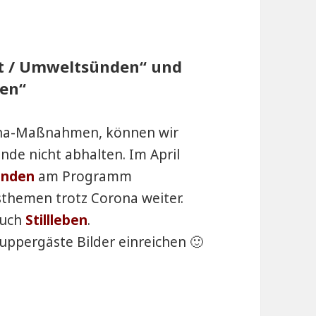
lt / Umweltsünden“ und
ben“
ona-Maßnahmen, können wir
de nicht abhalten. Im April
ünden
am Programm
themen trotz Corona weiter.
auch
Stillleben
.
uppergäste Bilder einreichen 🙂