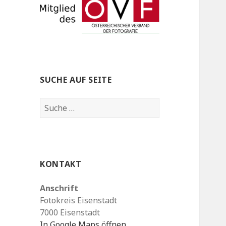
SUCHE AUF SEITE
S
u
c
h
e
KONTAKT
n
a
Anschrift
c
Fotokreis Eisenstadt
h
7000 Eisenstadt
:
In Google Maps öffnen