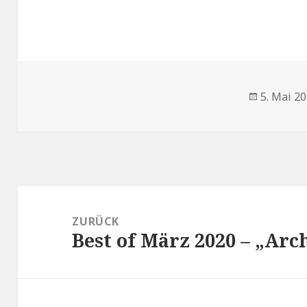
Veröffent
5. Mai 2
am
Beitrags-
Navigation
ZURÜCK
Best of März 2020 – „Arc
Vorheriger
Beitrag: