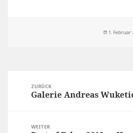
Veröffentli
1. Februar
am
Beitrags-
Navigation
ZURÜCK
Galerie Andreas Wuketi
Vorheriger
Beitrag:
WEITER