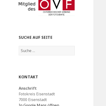
SUCHE AUF SEITE
S
u
c
h
e
KONTAKT
n
a
Anschrift
c
Fotokreis Eisenstadt
h
7000 Eisenstadt
:
In Google Maps öffnen