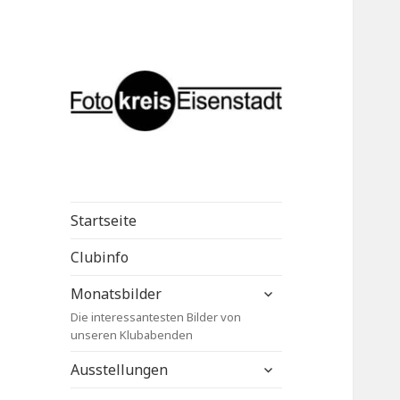
Fotokreis
Eisenstadt
Startseite
Clubinfo
untermenü
Monatsbilder
anzeigen
Die interessantesten Bilder von
unseren Klubabenden
untermenü
Ausstellungen
anzeigen