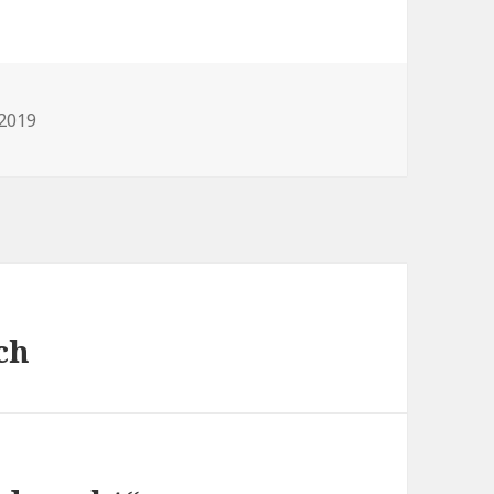
cht
 2019
ch