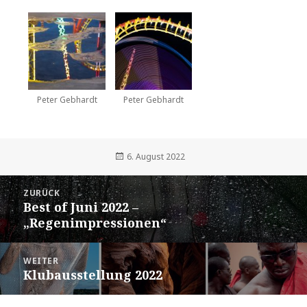
Peter Gebhardt
Peter Gebhardt
Veröffentlicht
6. August 2022
am
Beitrags-
ZURÜCK
Navigation
Best of Juni 2022 –
Vorheriger
„Regenimpressionen“
Beitrag:
WEITER
Klubausstellung 2022
Nächster
Beitrag: