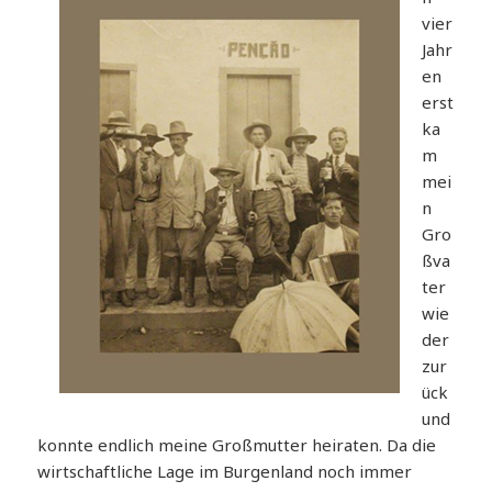
vier
Jahr
en
erst
ka
m
mei
n
Gro
ßva
ter
wie
der
zur
ück
und
konnte endlich meine Großmutter heiraten. Da die
wirtschaftliche Lage im Burgenland noch immer