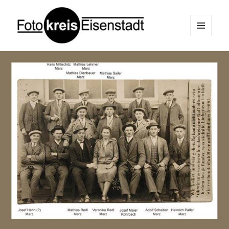
MENÜ
UND
Fotokreis Eisenstadt
WIDGETS