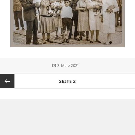
Veröffentlicht
8. März 2021
am
Beitrags-
SEITE
2
Navigation
Vorherige
Seite