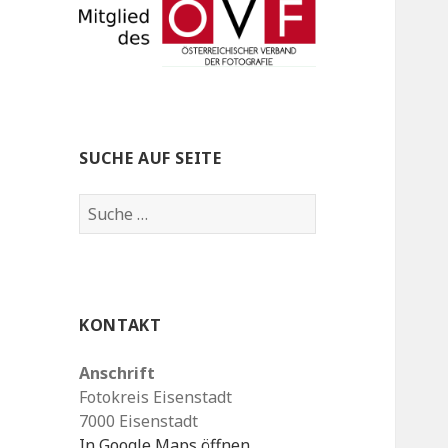
SUCHE AUF SEITE
S
u
c
h
e
KONTAKT
n
a
Anschrift
c
Fotokreis Eisenstadt
h
7000 Eisenstadt
:
In Google Maps öffnen