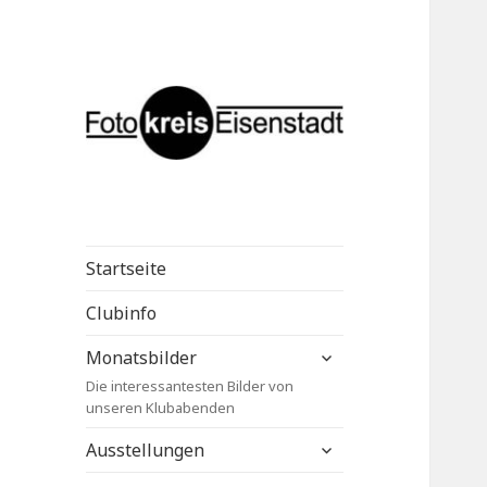
Fotokreis
Eisenstadt
Startseite
Clubinfo
untermenü
Monatsbilder
anzeigen
Die interessantesten Bilder von
unseren Klubabenden
untermenü
Ausstellungen
anzeigen