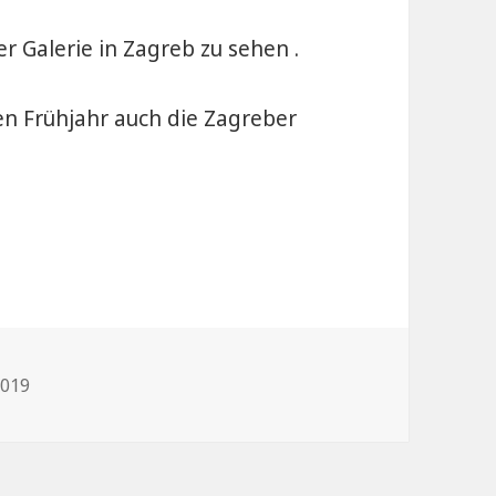
er Galerie in Zagreb zu sehen .
en Frühjahr auch die Zagreber
icht
2019