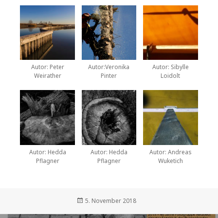
Autor: Peter
Autor:Veronika
Autor: Sibylle
Weirather
Pinter
Loidolt
Autor: Hedda
Autor: Hedda
Autor: Andreas
Pflagner
Pflagner
Wuketich
Veröffentlicht
5. November 2018
am